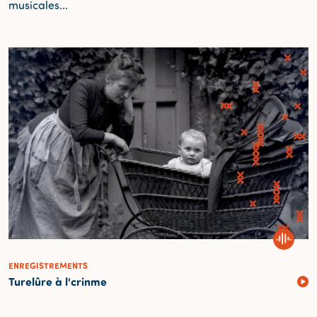
musicales...
ENREGISTREMENTS
E
Turelûre à l'crinme
Q