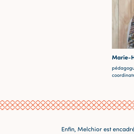
Marie-H
pédagogue
coordinat
Enfin, Melchior est encadr