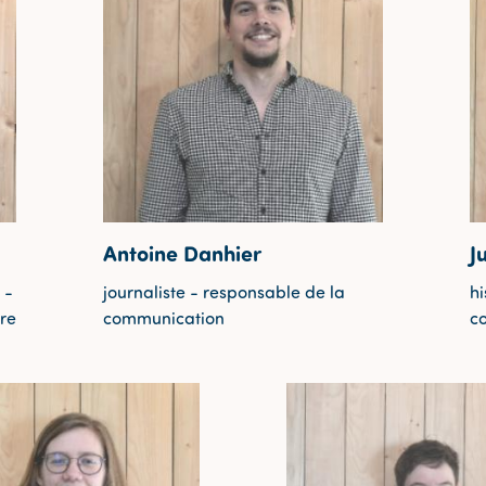
Antoine Danhier
J
 -
journaliste - responsable de la
hi
re
communication
c