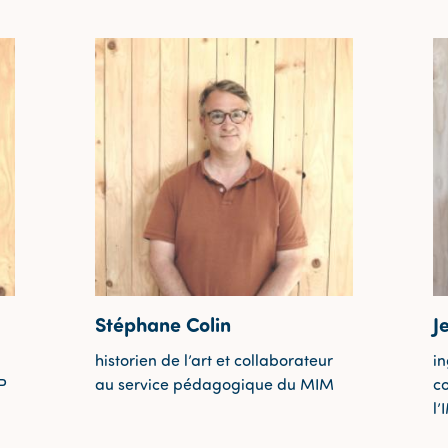
Stéphane Colin
J
historien de l’art et collaborateur
in
P
au service pédagogique du MIM
c
l