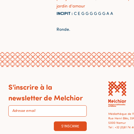
jardin d'amour
INCIPIT :
C E G G G G G G A A
Ronde.
S'inscrire à la
newsletter de Melchior
Médiathèque de l
Rue Henri Blès, 33
5000 Namur
S'INSCRIRE
Tel : +32 (0)81 74 