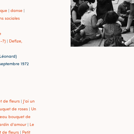
ique
danse
|
|
ns sociales
e
-?)
Defize,
|
-Léonard)
-septembre 1972
t de fleurs
J'ai un
|
ouquet de roses
Un
|
 beau bouquet de
jardin d'amour
Le
|
 de fleurs
Petit
|