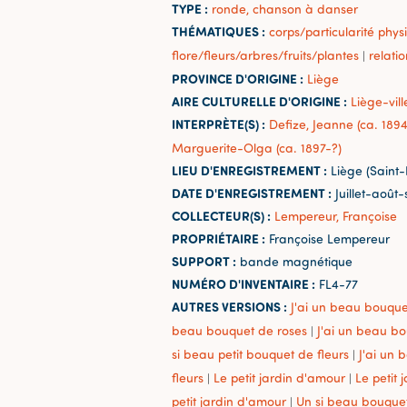
TYPE :
ronde, chanson à danser
THÉMATIQUES :
corps/particularité phys
flore/fleurs/arbres/fruits/plantes
relatio
|
PROVINCE D'ORIGINE :
Liège
AIRE CULTURELLE D'ORIGINE :
Liège-vill
INTERPRÈTE(S) :
Defize, Jeanne (ca. 1894
Marguerite-Olga (ca. 1897-?)
LIEU D'ENREGISTREMENT :
Liège (Saint
DATE D'ENREGISTREMENT :
Juillet-août
COLLECTEUR(S) :
Lempereur, Françoise
PROPRIÉTAIRE :
Françoise Lempereur
SUPPORT :
bande magnétique
NUMÉRO D'INVENTAIRE :
FL4-77
AUTRES VERSIONS :
J'ai un beau bouque
beau bouquet de roses
J'ai un beau b
|
si beau petit bouquet de fleurs
J'ai un
|
fleurs
Le petit jardin d'amour
Le petit 
|
|
petit jardin d'amour
Un si beau bouquet
|