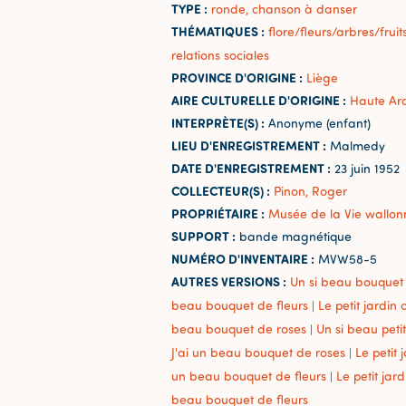
TYPE :
ronde, chanson à danser
THÉMATIQUES :
flore/fleurs/arbres/fruit
relations sociales
PROVINCE D'ORIGINE :
Liège
AIRE CULTURELLE D'ORIGINE :
Haute Ar
INTERPRÈTE(S) :
Anonyme (enfant)
LIEU D'ENREGISTREMENT :
Malmedy
DATE D'ENREGISTREMENT :
23 juin 1952
COLLECTEUR(S) :
Pinon, Roger
PROPRIÉTAIRE :
Musée de la Vie wallon
SUPPORT :
bande magnétique
NUMÉRO D'INVENTAIRE :
MVW58-5
AUTRES VERSIONS :
Un si beau bouquet 
beau bouquet de fleurs
Le petit jardin
|
beau bouquet de roses
Un si beau peti
|
J'ai un beau bouquet de roses
Le petit
|
un beau bouquet de fleurs
Le petit jar
|
beau bouquet de fleurs