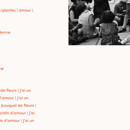
s/plantes
amour
|
|
denne
ne
de fleurs
J'ai un
|
 d'amour
J'ai un
|
t bouquet de fleurs
|
 jardin d'amour
J'ai
|
din d'amour
J'ai un
|