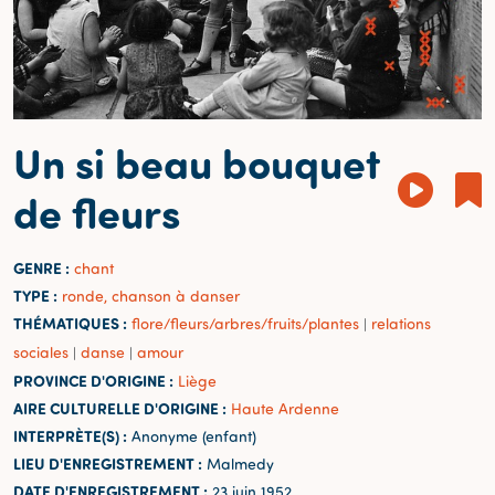
Un si beau bouquet
de fleurs
GENRE :
chant
TYPE :
ronde, chanson à danser
THÉMATIQUES :
flore/fleurs/arbres/fruits/plantes
relations
|
sociales
danse
amour
|
|
PROVINCE D'ORIGINE :
Liège
AIRE CULTURELLE D'ORIGINE :
Haute Ardenne
INTERPRÈTE(S) :
Anonyme (enfant)
LIEU D'ENREGISTREMENT :
Malmedy
DATE D'ENREGISTREMENT :
23 juin 1952