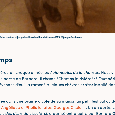
alter Lenders et Jacqueline Servais à Neufchâteau en 1973.
© Jacqueline Servais
amps
déroulait chaque année les
Automnales de la chanson
. Nous y
re partie de Barbara. Il chante "Champs la rivière" : " Faut bâtir u
évennes d'où il a ramené quelques chèvres et s'est installé d
crée dans une prairie à côté de sa maison un petit festival où
,
Angélique et Photis Ionatos
,
Georges Chelon
... Un an après, 
ns des d'jins de ç'costé-ci,
organisé entre autre par Bernard Gi