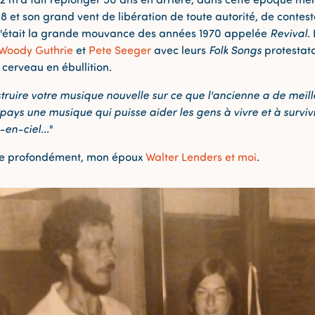
68 et son grand vent de libération de toute autorité, de conte
 C'était la grande mouvance des années 1970 appelée
Revival
.
Woody Guthrie
et
Pete Seeger
avec leurs
Folk Songs
protestat
cerveau en ébullition.
truire votre musique nouvelle sur ce que l'ancienne a de meill
ays une musique qui puisse aider les gens à vivre et à surviv
en-ciel...
"
pire profondément, mon époux
Walter Lenders et moi
.