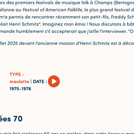
ors des premiers festivals de musique folk à Champs (Bertogne)
allonne au
Festival of American Folklife
, le plus grand festival 
a permis de rencontrer récemment son petit-fils, Freddy Schmi
elait Henri Schmitz". Imaginez mon émoi ! Nous discutons à b
emande humblement s'il accepterait que j'aille l'interviewer. "D
illet 2025 devant l'ancienne maison d'Henri Schmitz est à décou
TYPE
:
maclotte
|
DATE
:
1975-1976
ées 70
 m'a fait replonger 50 ans en arrière, dans cette époque merv