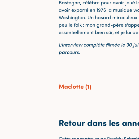
Bastogne, célèbre pour avoir joué l
avoir exporté en 1976 la musique w
Washington. Un hasard miraculeux m'
peu le folk : mon grand-père s'app
essentiellement bien sûr, et je lui d
L'interview complète filmée le 30 ju
parcours.
Maclotte (1)
Retour dans les ann
Cette rencontre avec Freddy Schmitz