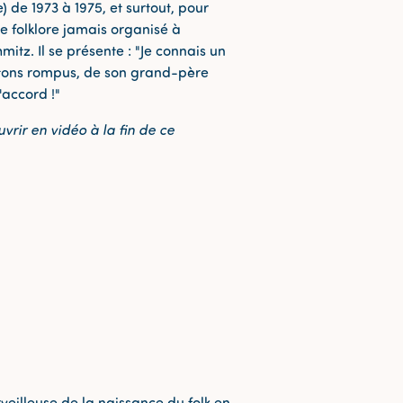
 de 1973 à 1975, et surtout, pour
de folklore jamais organisé à
tz. Il se présente : "Je connais un
âtons rompus, de son grand-père
'accord !"
vrir en vidéo à la fin de ce
eilleuse de la naissance du folk en