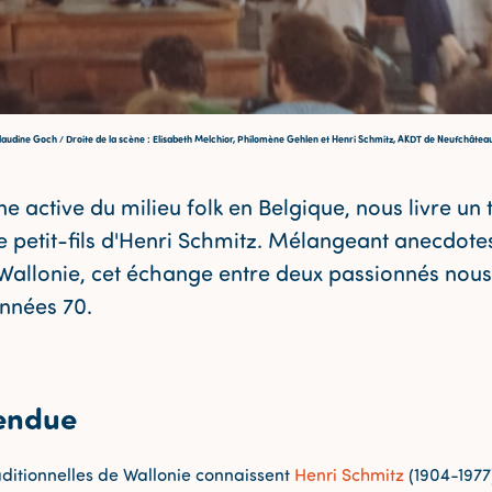
laudine Goch / Droite de la scène : Elisabeth Melchior, Philomène Gehlen et Henri Schmitz, AKDT de Neufchâteau
ne active du milieu folk en Belgique, nous livre u
 petit-fils d'Henri Schmitz. Mélangeant anecdotes 
 Wallonie, cet échange entre deux passionnés nou
années 70.
tendue
ditionnelles de Wallonie connaissent
Henri Schmitz
(1904-1977)