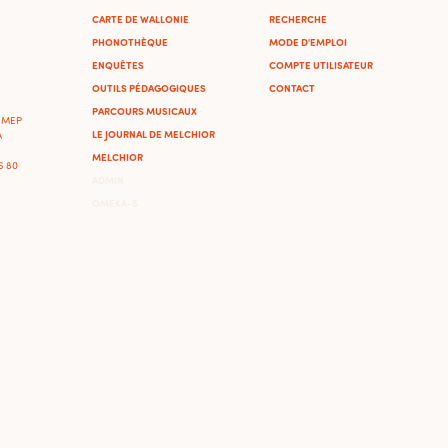
CARTE DE WALLONIE
RECHERCHE
PHONOTHÈQUE
MODE D'EMPLOI
ENQUÊTES
COMPTE UTILISATEUR
OUTILS PÉDAGOGIQUES
CONTACT
PARCOURS MUSICAUX
'IMEP
LE JOURNAL DE MELCHIOR
A
MELCHIOR
46 80
ADMIN
OMEKA-S