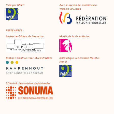
Initié par l'IMEP
Avec le soutien de la Fédération
Wallonie-Bruxelles
PARTENAIRES :
Musée de Folklore de Mouscron
Musée de la vie wallonne
Brabants Centrum voor Muziektradities
Bibliothèque universitaire Moretus
Plantin
SONUMA | Les archives audiovisuelles