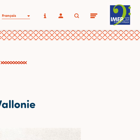
Français
allonie