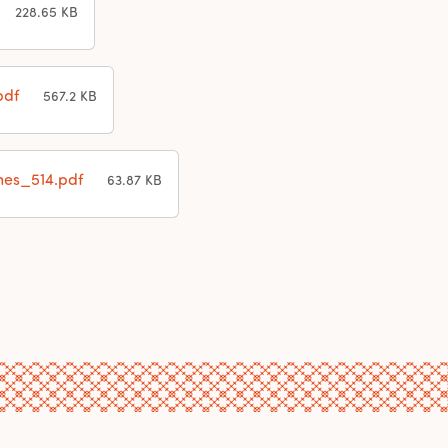
228.65 KB
pdf
567.2 KB
hes_514.pdf
63.87 KB