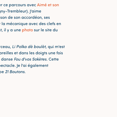
er ce parcours avec
Aimé et son
ny-Trembleur). J'aime
 son de son accordéon, ses
t la mécanique avec des clefs en
t, il y a une
photo
sur le site du
orceau
, Li Polka dè boulèt,
qui m'est
oreilles et dans les doigts une fois
e danse
Fou d'vos Sokètes
.
Cette
ectacle. Je l'ai également
upe
21 Boutons
.