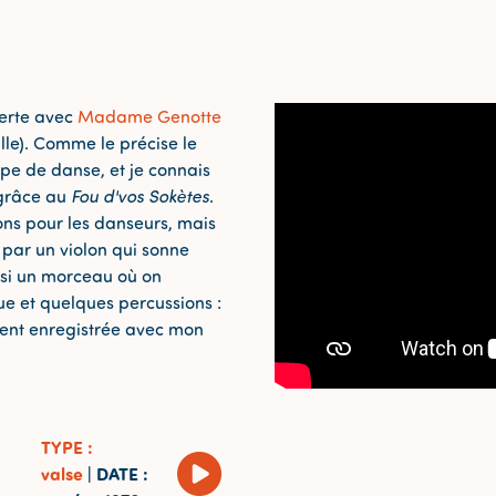
erte avec
Madame Genotte
lle). Comme le précise le
upe de danse, et je connais
 grâce au
Fou d'vos Sokètes
.
ons pour les danseurs, mais
 par un violon qui sonne
oisi un morceau où on
e et quelques percussions :
ment enregistrée avec mon
TYPE
:
valse
|
DATE
: