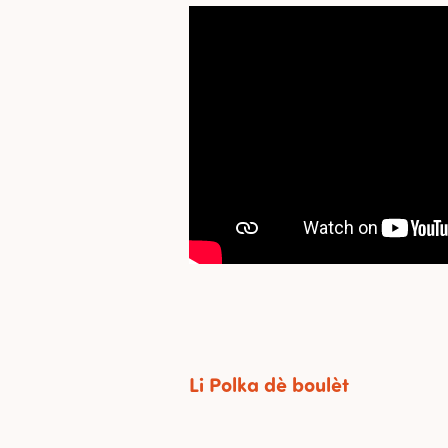
Li Polka dè boulèt