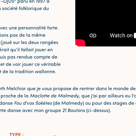
-DJUS" paru en 1997 à
 société folklorique du
vec une personnalité forte.
ouions pas de la même
" (joué sur les deux rangées
rait qu’il fallait jouer en
 suis pas rendue compte de
et de voir jouer ce véritable
 de la tradition wallonne.
eth Melchior que je vous propose de rentrer dans le monde de
s proche de la
Maclotte de Malmedy
, que j'ai par ailleurs eu 
 danse
Fou d'vos Sokètes
(de Malmedy) ou pour des stages de d
ette danse avec mon groupe
21 Boutons
(ci-dessus).
TYPE
: