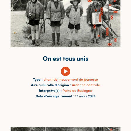
On est tous unis
Type :
chant de mouvement de jeunesse
Aire culturelle d'origine :
Ardenne centrale
Interprète(s) :
Patro de Bastogne
Date d'enregistrement :
17 mars 2024