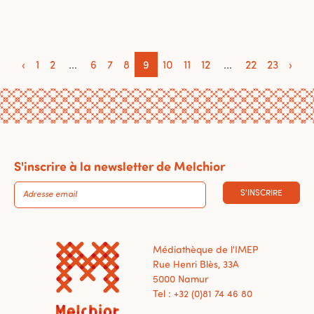
‹
1
2
...
6
7
8
9
10
11
12
...
22
23
›
S'inscrire à la newsletter de Melchior
S'INSCRIRE
Médiathèque de l'IMEP
Rue Henri Blès, 33A
5000 Namur
Tel : +32 (0)81 74 46 80