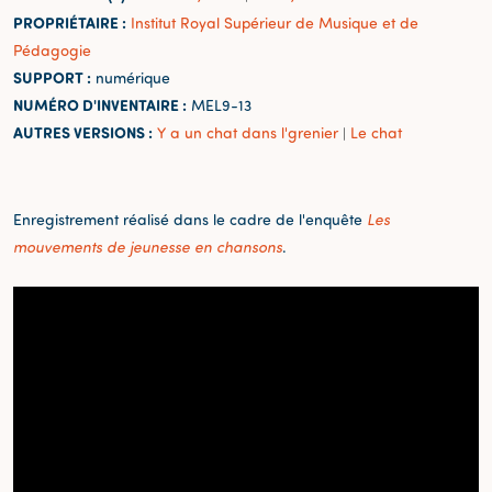
PROPRIÉTAIRE :
Institut Royal Supérieur de Musique et de
Pédagogie
SUPPORT :
numérique
NUMÉRO D'INVENTAIRE :
MEL9-13
AUTRES VERSIONS :
Y a un chat dans l'grenier
Le chat
|
Enregistrement réalisé dans le cadre de l'enquête
Les
mouvements de jeunesse en chansons
.