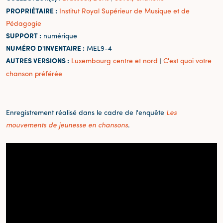
PROPRIÉTAIRE :
Institut Royal Supérieur de Musique et de
Pédagogie
SUPPORT :
numérique
NUMÉRO D'INVENTAIRE :
MEL9-4
AUTRES VERSIONS :
Luxembourg centre et nord
C'est quoi votre
|
chanson préférée
Enregistrement réalisé dans le cadre de l'enquête
Les
mouvements de jeunesse en chansons
.