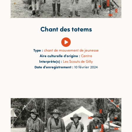
Chant des totems
Type :
chant de mouvement de jeunesse
Aire culturelle d'origine :
Centre
Interprète(s) :
Les Scouts de Gilly
Date d'enregistrement :
10 février 2024