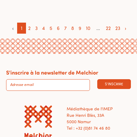
‹
1
2
3
4
5
6
7
8
9
10
...
22
23
›
S'inscrire à la newsletter de Melchior
S'INSCRIRE
Médiathèque de l'IMEP
Rue Henri Blès, 33A
5000 Namur
Tel : +32 (0)81 74 46 80