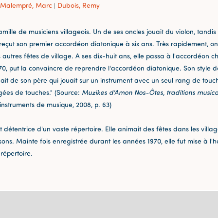
Malempré, Marc
Dubois, Remy
|
famille de musiciens villageois. Un de ses oncles jouait du violon, tandi
 reçut son premier accordéon diatonique à six ans. Très rapidement, on
 autres fêtes de village. A ses dix-huit ans, elle passa à l'accordéon 
0, put la convaincre de reprendre l'accordéon diatonique. Son style de
nait de son père qui jouait sur un instrument avec un seul rang de touc
angées de touches." (Source:
Muzikes d'Amon Nos-Ôtes, traditions musical
nstruments de musique, 2008, p. 63)
ait détentrice d'un vaste répertoire. Elle animait des fêtes dans les villag
ons. Mainte fois enregistrée durant les années 1970, elle fut mise à l'h
répertoire.