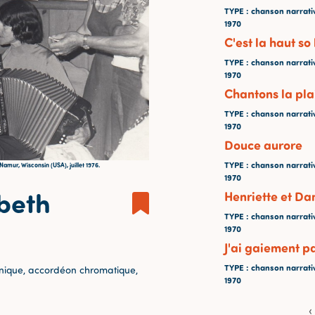
TYPE
: chanson narrati
1970
C'est la haut so
TYPE
: chanson narrati
1970
Chantons la pla
TYPE
: chanson narrati
1970
Douce aurore
TYPE
: chanson narrati
amur, Wisconsin (USA), juillet 1976.
1970
abeth
Henriette et D
TYPE
: chanson narrati
1970
J'ai gaiement 
TYPE
: chanson narrati
ique, accordéon chromatique,
1970
‹