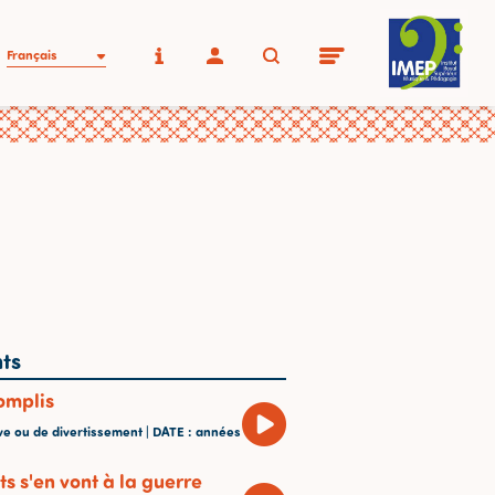
Français
ts
omplis
ve ou de divertissement |
DATE
: années
ts s'en vont à la guerre