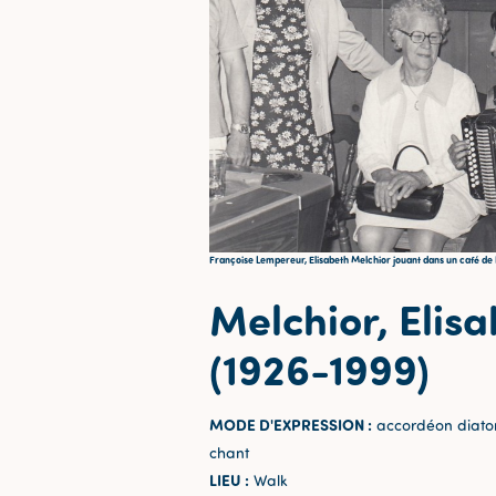
Françoise Lempereur, Elisabeth Melchior jouant dans un café de N
Melchior, Elis
(1926-1999)
MODE D'EXPRESSION :
accordéon diaton
chant
LIEU :
Walk