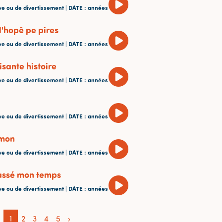
ve ou de divertissement |
DATE
: années
 l'hopê pe pires
ve ou de divertissement |
DATE
: années
isante histoire
ve ou de divertissement |
DATE
: années
ve ou de divertissement |
DATE
: années
amon
ve ou de divertissement |
DATE
: années
passé mon temps
ve ou de divertissement |
DATE
: années
1
2
3
4
5
›