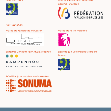
Wallonie-Bruxelles
PARTENAIRES :
Musée de Folklore de Mouscron
Musée de la vie wallonne
Brabants Centrum voor Muziektradities
Bibliothèque universitaire Moretus
Plantin
SONUMA | Les archives audiovisuelles