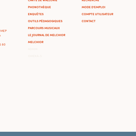
PHONOTHÈQUE
MODE D'EMPLOI
ENQUÊTES
COMPTE UTILISATEUR
OUTILS PÉDAGOGIQUES
CONTACT
PARCOURS MUSICAUX
'IMEP
LE JOURNAL DE MELCHIOR
A
MELCHIOR
46 80
ADMIN
OMEKA-S