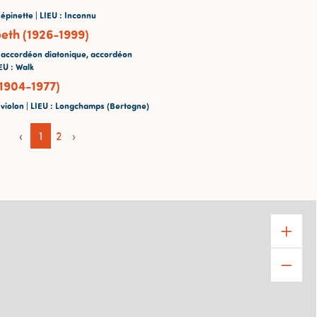
 épinette |
LIEU
: Inconnu
beth (1926-1999)
 accordéon diatonique, accordéon
EU
: Walk
(1904-1977)
 violon |
LIEU
: Longchamps (Bertogne)
‹
1
2
›