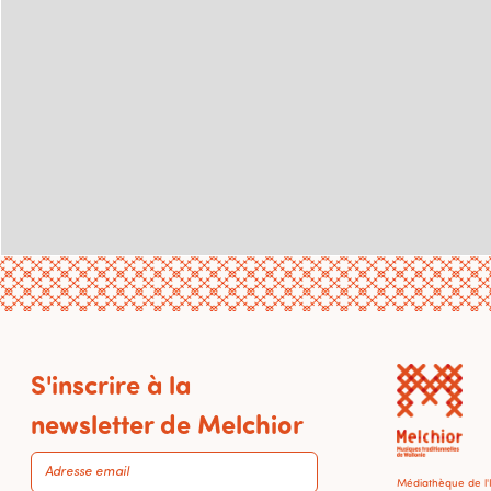
S'inscrire à la
newsletter de Melchior
Médiathèque de l