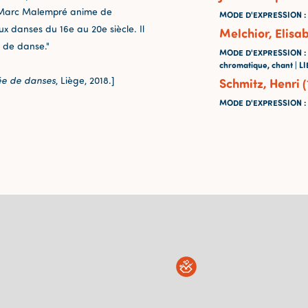
é, Marc Malempré anime de
MODE D'EXPRESSION
:
x danses du 16e au 20e siècle. Il
Melchior, Elisa
s de danse."
MODE D'EXPRESSION
:
chromatique, chant |
LI
ée de danses
, Liège, 2018.]
Schmitz, Henri 
MODE D'EXPRESSION
: