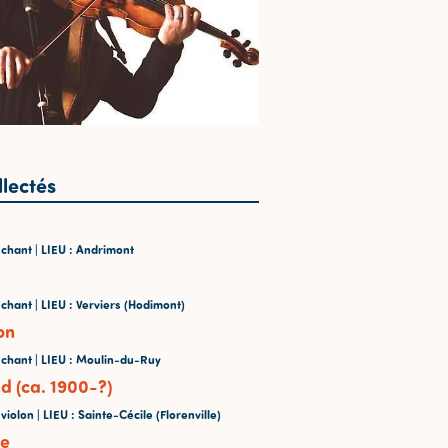
llectés
 chant |
LIEU
: Andrimont
 chant |
LIEU
: Verviers (Hodimont)
on
 chant |
LIEU
: Moulin-du-Ruy
d (ca. 1900-?)
 violon |
LIEU
: Sainte-Cécile (Florenville)
te