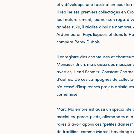
et y développe une fascination pour la ri
Il réalise ses premiers collectages en Cr
tout naturellement, tourner son regard ve
années 1970, il réalise ainsi de nombreu
Ardennes, en Pays liégeois et dans le Ha
compère Remy Dubois.
Il enregistre des chanteuses et chanteu
Monsieur Brich, mais aussi des musicien
averties, Henri Schmitz, Constant Charne
d'autres. De ces campagnes de collectage
n'a cessé d'inspirer ses projets artistiqu
cornemuse.
Marc Malempré est aussi un spécialiste 
maclottes, passe-pieds, allemandes et au
rares à avoir appris ces "petites danse
de tradition, comme Marcel Havelange av