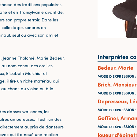
chesse des traditions populaires.
oatie et en Transylvanie avant de,
rs son propre terroir. Dans les
x collectages sonores en
inaut, seul ou avec son ami et
Interprètes co
rs, Jeanne Tholomé, Marie Bedeur,
s au nom connu des oreilles
Bedeur, Marie
ux, Elisabeth Melchior et
MODE D'EXPRESSION
:
, il tire un riche matériau qui
Brich, Monsieur
es au chant, au violon ou à la
MODE D'EXPRESSION
:
Depresseux, Lé
MODE D'EXPRESSION
:
des danses wallonnes, les
Goffinet, Arman
tres amoureuses. Il est l'un des
s" directement auprès de danseurs
MODE D'EXPRESSION
:
Joueur d'épinet
ec qui il a noué une relation