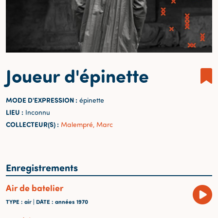
Joueur d'épinette
MODE D'EXPRESSION :
épinette
LIEU :
Inconnu
COLLECTEUR(S) :
Malempré, Marc
Enregistrements
Air de batelier
TYPE
: air |
DATE
: années 1970