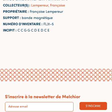
COLLECTEUR(S) :
Lempereur, Françoise
PROPRIÉTAIRE :
Françoise Lempereur
SUPPORT :
bande magnétique
NUMÉRO D'INVENTAIRE :
FL31-5
INCIPIT :
C C G G C D E D C E
S'inscrire à la newsletter de Melchior
S'INSCRIRE