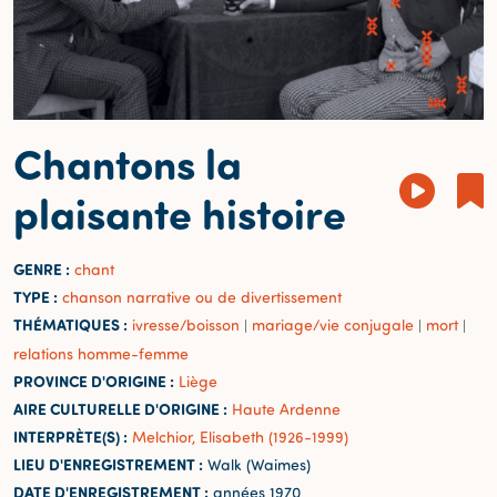
Chantons la
plaisante histoire
GENRE :
chant
TYPE :
chanson narrative ou de divertissement
THÉMATIQUES :
ivresse/boisson
mariage/vie conjugale
mort
|
|
|
relations homme-femme
PROVINCE D'ORIGINE :
Liège
AIRE CULTURELLE D'ORIGINE :
Haute Ardenne
INTERPRÈTE(S) :
Melchior, Elisabeth (1926-1999)
LIEU D'ENREGISTREMENT :
Walk (Waimes)
DATE D'ENREGISTREMENT :
années 1970