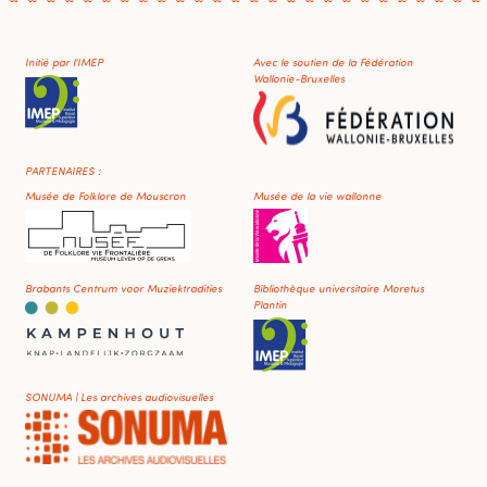
Initié par l'IMEP
Avec le soutien de la Fédération
Wallonie-Bruxelles
PARTENAIRES :
Musée de Folklore de Mouscron
Musée de la vie wallonne
Brabants Centrum voor Muziektradities
Bibliothèque universitaire Moretus
Plantin
SONUMA | Les archives audiovisuelles