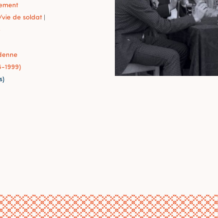
sement
vie de soldat
|
e
denne
6-1999)
s)