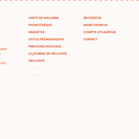
CARTE DE WALLONIE
RECHERCHE
PHONOTHÈQUE
MODE D'EMPLOI
ENQUÊTES
COMPTE UTILISATEUR
OUTILS PÉDAGOGIQUES
CONTACT
PARCOURS MUSICAUX
'IMEP
LE JOURNAL DE MELCHIOR
A
MELCHIOR
46 80
ADMIN
OMEKA-S