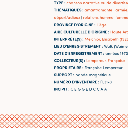
TYPE :
chanson narrative ou de divertis
THÉMATIQUES :
amant/amante
armée/
|
départ/adieux
relations homme-femm
|
PROVINCE D'ORIGINE :
Liège
AIRE CULTURELLE D'ORIGINE :
Haute Ar
INTERPRÈTE(S) :
Melchior, Elisabeth (192
LIEU D'ENREGISTREMENT :
Walk (Waime
DATE D'ENREGISTREMENT :
années 1970
COLLECTEUR(S) :
Lempereur, Françoise
PROPRIÉTAIRE :
Françoise Lempereur
SUPPORT :
bande magnétique
NUMÉRO D'INVENTAIRE :
FL31-3
INCIPIT :
C E G G E D C C A A