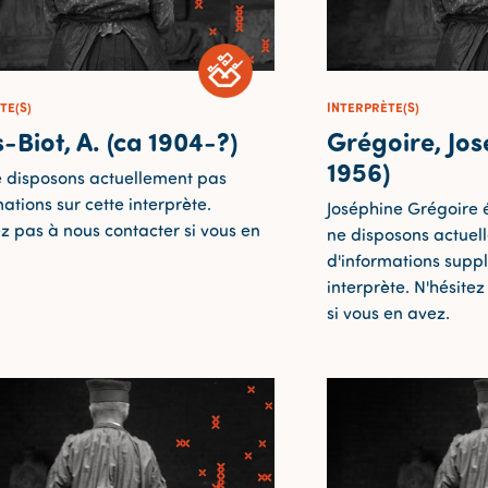
TE(S)
INTERPRÈTE(S)
s-Biot, A. (ca 1904-?)
Grégoire, Jos
1956)
 disposons actuellement pas
ations sur cette interprète.
Joséphine Grégoire é
ez pas à nous contacter si vous en
ne disposons actuel
d'informations suppl
interprète. N'hésite
si vous en avez.