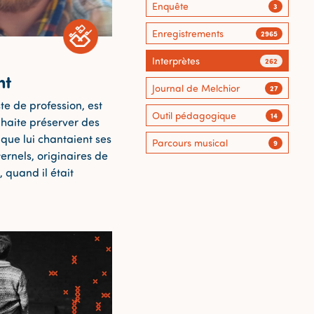
Enquête
3
Enregistrements
2965
Interprètes
262
nt
Journal de Melchior
27
ste de profession, est
Outil pédagogique
14
ouhaite préserver des
que lui chantaient ses
Parcours musical
9
rnels, originaires de
 quand il était