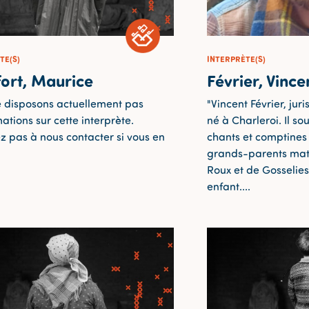
TE(S)
INTERPRÈTE(S)
ort, Maurice
Février, Vince
 disposons actuellement pas
"Vincent Février, juri
ations sur cette interprète.
né à Charleroi. Il s
ez pas à nous contacter si vous en
chants et comptines 
grands-parents mate
Roux et de Gosselies,
enfant....