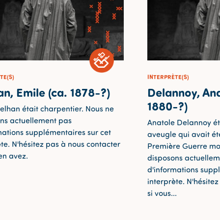
TE(S)
INTERPRÈTE(S)
n, Emile (ca. 1878-?)
Delannoy, Ana
1880-?)
elhan était charpentier. Nous ne
ns actuellement pas
Anatole Delannoy éta
mations supplémentaires sur cet
aveugle qui avait ét
ète. N'hésitez pas à nous contacter
Première Guerre mo
 en avez.
disposons actuellem
d'informations supp
interprète. N'hésite
si vous...