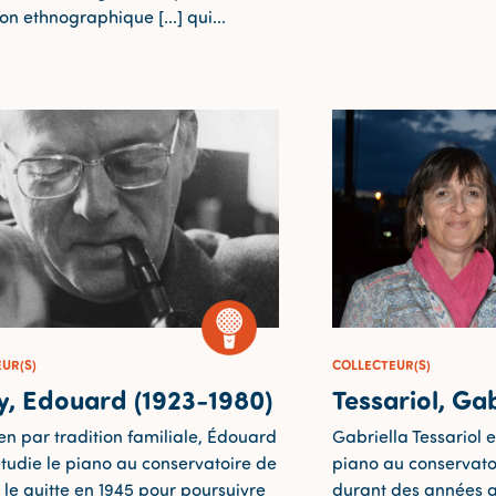
on ethnographique [...] qui...
UR(S)
COLLECTEUR(S)
y, Edouard (1923-1980)
Tessariol, Gab
en par tradition familiale, Édouard
Gabriella Tessariol 
tudie le piano au conservatoire de
piano au conservatoi
l le quitte en 1945 pour poursuivre
durant des années 