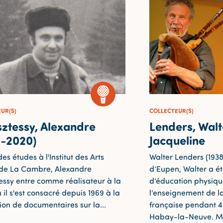
UR(S)
COLLECTEUR(S)
sztessy, Alexandre
Lenders, Walt
9-2020)
Jacqueline
es études à l'Institut des Arts
Walter Lenders (1938
 de La Cambre, Alexandre
d’Eupen, Walter a é
essy entre comme réalisateur à la
d’éducation physiq
 il s'est consacré depuis 1969 à la
l’enseignement de 
tion de documentaires sur la...
française pendant 
Habay-la-Neuve. Mus