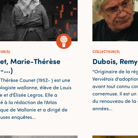
UR(S)
COLLECTEUR(S)
et, Marie-Thérèse
Dubois, Remy
-...)
"Originaire de la ré
Verviétois d'adoptio
Thérèse Counet (1952- ) est une
avant tout connu c
ologiste wallonne, élève de Louis
cornemuse. Il est un
 et d'Élisée Legros. Elle a
du renouveau de la
é à la rédaction de l'Atlas
années...
tique de Wallonie et a dirigé de
ses enquêtes...