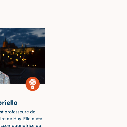
riella
est professeure de
re de Huy. Elle a été
accompagnatrice au