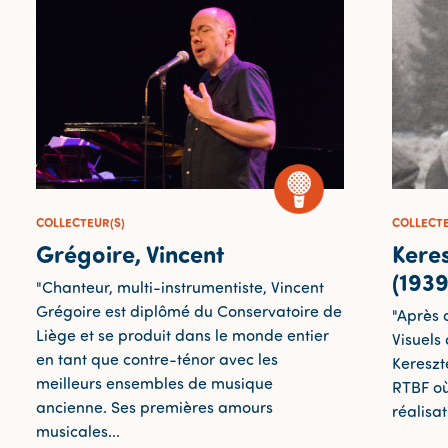
COLLECTEUR(S)
COLLECTE
Grégoire, Vincent
Kere
(193
"Chanteur, multi-instrumentiste, Vincent
Grégoire est diplômé du Conservatoire de
"Après d
Liège et se produit dans le monde entier
Visuels
en tant que contre-ténor avec les
Kereszt
meilleurs ensembles de musique
RTBF où
ancienne. Ses premières amours
réalisa
musicales...