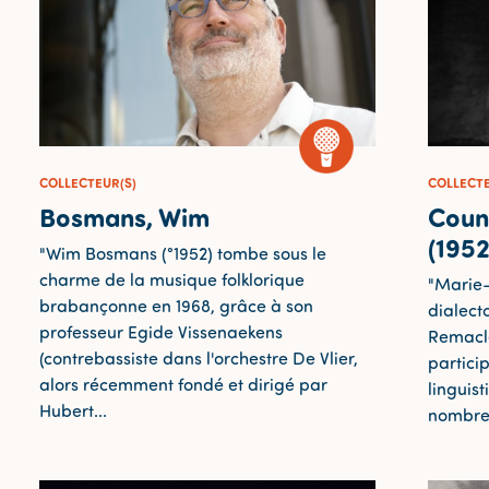
COLLECTEUR(S)
COLLECTE
Bosmans, Wim
Coun
(1952
"Wim Bosmans (°1952) tombe sous le
charme de la musique folklorique
"Marie-
brabançonne en 1968, grâce à son
dialect
professeur Egide Vissenaekens
Remacle
(contrebassiste dans l'orchestre De Vlier,
particip
alors récemment fondé et dirigé par
linguis
Hubert...
nombreu