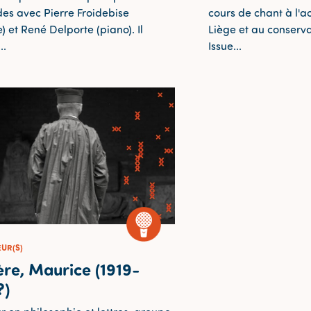
des avec Pierre Froidebise
cours de chant à l'
e) et René Delporte (piano). Il
Liège et au conserva
..
Issue...
UR(S)
ère, Maurice (1919-
?)