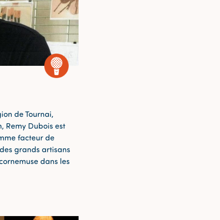
gion de Tournai,
n, Remy Dubois est
omme facteur de
 des grands artisans
 cornemuse dans les