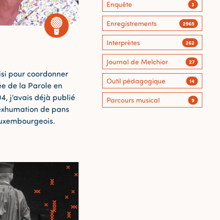
Enquête
3
Enregistrements
2965
Interprètes
262
Journal de Melchior
27
oisi pour coordonner
Outil pédagogique
14
ée de la Parole en
, j’avais déjà publié
Parcours musical
9
’exhumation de pans
luxembourgeois.