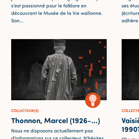
s’est passionné pour le folklore en
ses étu
découvrant le Musée de la Vie wallonne.
(écritur
Son...
adhère.
COLLECTEUR(S)
COLLECTE
Thonnon, Marcel (1926-...)
Vaisi
1990
Nous ne disposons actuellement pas
d'informations sur ce collecteur. N'hésitez