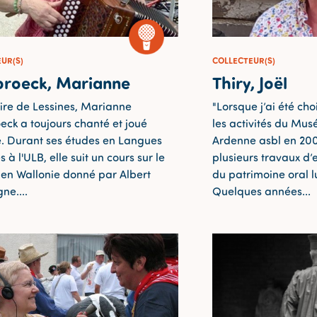
UR(S)
COLLECTEUR(S)
broeck, Marianne
Thiry, Joël
ire de Lessines, Marianne
"Lorsque j’ai été ch
eck a toujours chanté et joué
les activités du Mus
le. Durant ses études en Langues
Ardenne asbl en 2004
à l'ULB, elle suit un cours sur le
plusieurs travaux d
e en Wallonie donné par Albert
du patrimoine oral 
e....
Quelques années...