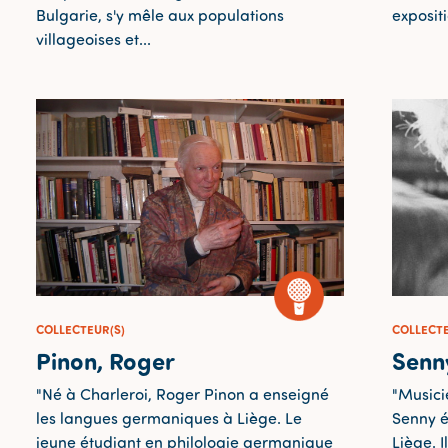
Bulgarie, s'y mêle aux populations
expositi
villageoises et...
COLLECTEUR(S)
COLLECTE
Pinon, Roger
Senn
"Né à Charleroi, Roger Pinon a enseigné
"Musici
les langues germaniques à Liège. Le
Senny é
jeune étudiant en philologie germanique
Liège. I