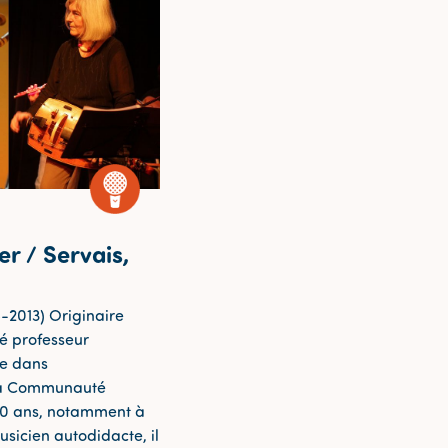
er / Servais,
-2013) Originaire
té professeur
ue dans
la Communauté
40 ans, notamment à
icien autodidacte, il