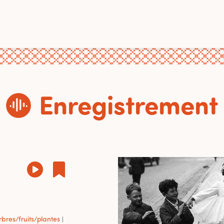
Enregistrement
rbres/fruits/plantes
|