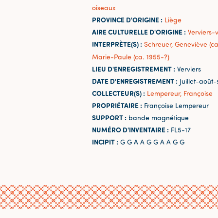
oiseaux
PROVINCE D'ORIGINE :
Liège
AIRE CULTURELLE D'ORIGINE :
Verviers-v
INTERPRÈTE(S) :
Schreuer, Geneviève (ca
Marie-Paule (ca. 1955-?)
LIEU D'ENREGISTREMENT :
Verviers
DATE D'ENREGISTREMENT :
Juillet-août
COLLECTEUR(S) :
Lempereur, Françoise
PROPRIÉTAIRE :
Françoise Lempereur
SUPPORT :
bande magnétique
NUMÉRO D'INVENTAIRE :
FL5-17
INCIPIT :
G G A A G G A A G G