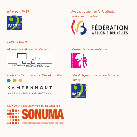
Initié par l'IMEP
Avec le soutien de la Fédération
Wallonie-Bruxelles
PARTENAIRES :
Musée de Folklore de Mouscron
Musée de la vie wallonne
Brabants Centrum voor Muziektradities
Bibliothèque universitaire Moretus
Plantin
SONUMA | Les archives audiovisuelles