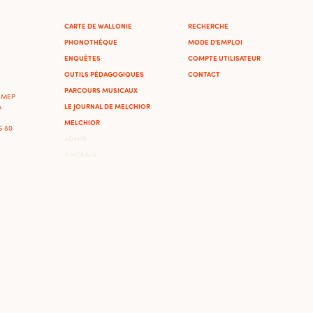
CARTE DE WALLONIE
RECHERCHE
PHONOTHÈQUE
MODE D'EMPLOI
ENQUÊTES
COMPTE UTILISATEUR
OUTILS PÉDAGOGIQUES
CONTACT
PARCOURS MUSICAUX
'IMEP
LE JOURNAL DE MELCHIOR
A
MELCHIOR
46 80
ADMIN
OMEKA-S