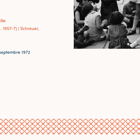
ille
. 1957-?)
Schreuer,
|
-septembre 1972