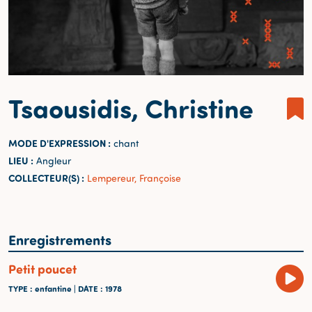
Tsaousidis, Christine
MODE D'EXPRESSION :
chant
LIEU :
Angleur
COLLECTEUR(S) :
Lempereur, Françoise
Enregistrements
Petit poucet
TYPE
: enfantine |
DATE
: 1978