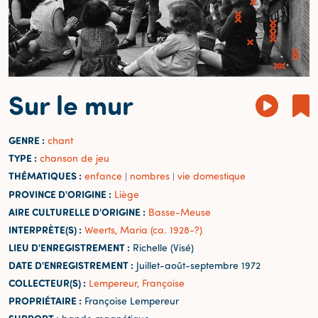
Sur le mur
GENRE :
chant
TYPE :
chanson de jeu
THÉMATIQUES :
enfance
nombres
vie domestique
|
|
PROVINCE D'ORIGINE :
Liège
AIRE CULTURELLE D'ORIGINE :
Basse-Meuse
INTERPRÈTE(S) :
Weerts, Maria (ca. 1928-?)
LIEU D'ENREGISTREMENT :
Richelle (Visé)
DATE D'ENREGISTREMENT :
Juillet-août-septembre 1972
COLLECTEUR(S) :
Lempereur, Françoise
PROPRIÉTAIRE :
Françoise Lempereur