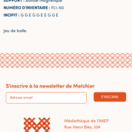
SUPPORT :
bande magnétique
NUMÉRO D'INVENTAIRE :
FL1-50
INCIPIT :
G G E G G E E G G E
Jeu de balle.
S'inscrire à la newsletter de Melchior
S'INSCRIRE
Médiathèque de l'IMEP
Rue Henri Blès, 33A