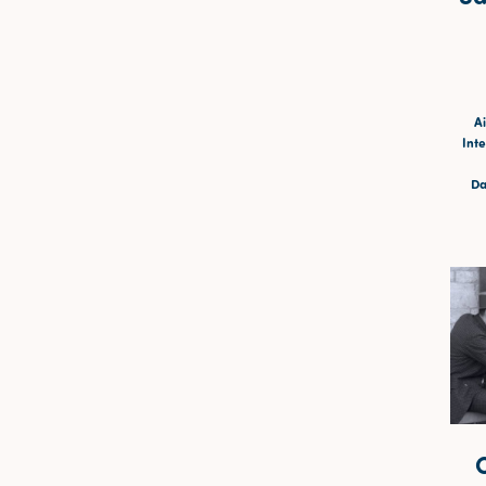
Ai
Inte
Da
O