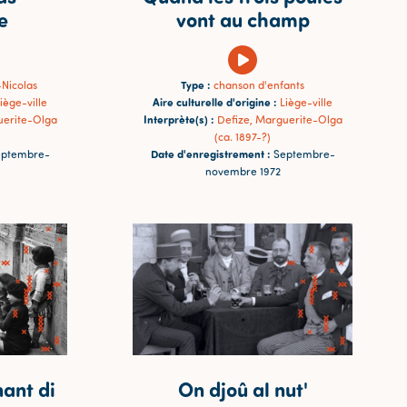
e
vont au champ
Type :
-Nicolas
chanson d'enfants
Aire culturelle d'origine :
iège-ville
Liège-ville
Interprète(s) :
uerite-Olga
Defize, Marguerite-Olga
(ca. 1897-?)
Date d'enregistrement :
ptembre-
Septembre-
novembre 1972
nant di
On djoû al nut'