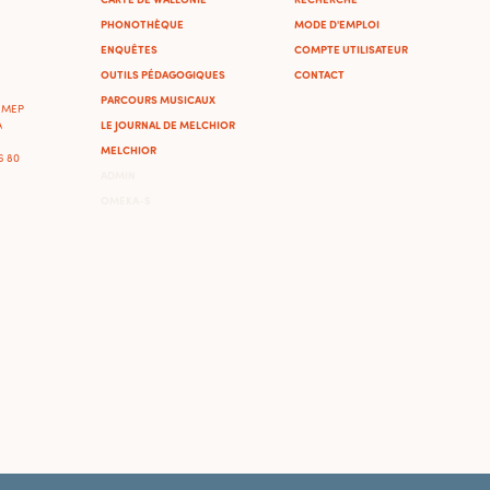
PHONOTHÈQUE
MODE D'EMPLOI
ENQUÊTES
COMPTE UTILISATEUR
OUTILS PÉDAGOGIQUES
CONTACT
PARCOURS MUSICAUX
'IMEP
LE JOURNAL DE MELCHIOR
A
MELCHIOR
46 80
ADMIN
OMEKA-S