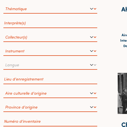
Ah
Air
Inte
Da
C