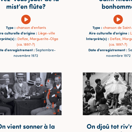
mist'en flûte?
bonhomm
Type :
Type :
chanson d'enfants
chanson de Saint
re culturelle d'origine :
Aire culturelle d'origine :
Liège-ville
L
rprète(s) :
Interprète(s) :
Defize, Marguerite-Olga
Defize, Marg
(ca. 1897-?)
(ca. 1897-?)
te d'enregistrement :
Date d'enregistrement :
Septembre-
Se
novembre 1972
novembre 1972
n vient sonner à la
On djoû tot riv'