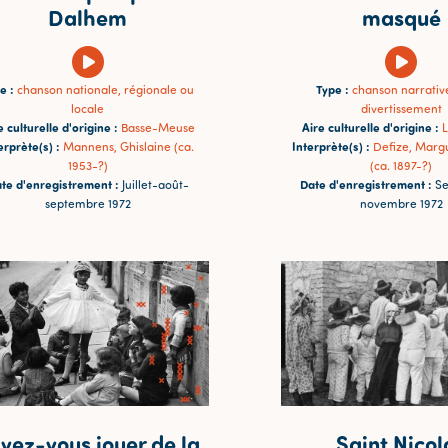
Dalhem
masqué
e :
Type :
chanson nationale, régionale ou
chanson narrativ
locale
divertissement
e culturelle d'origine :
Aire culturelle d'origine :
Basse-Meuse
L
erprète(s) :
Interprète(s) :
Mannens, Ghislaine (ca.
Defize, Marg
1953-?)
(ca. 1897-?)
te d'enregistrement :
Date d'enregistrement :
Juillet-août-
Se
septembre 1972
novembre 1972
vez-vous jouer de la
Saint Nicol