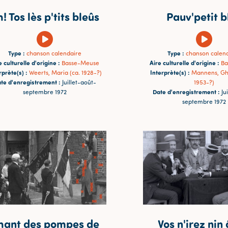
! Tos lès p'tits bleûs
Pauv'petit b
Type :
Type :
chanson calendaire
chanson calen
e culturelle d'origine :
Aire culturelle d'origine :
Basse-Meuse
Ba
rprète(s) :
Interprète(s) :
Weerts, Maria (ca. 1928-?)
Mannens, Ghi
te d'enregistrement :
Juillet-août-
1953-?)
Date d'enregistrement :
septembre 1972
Ju
septembre 1972
hant des pompes de
Vos n'irez nin 