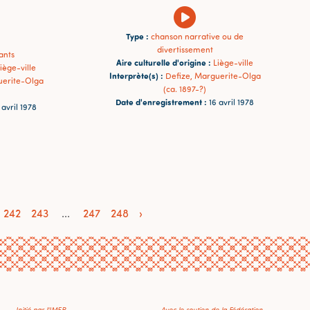
Type :
chanson narrative ou de
divertissement
ants
Aire culturelle d'origine :
Liège-ville
iège-ville
Interprète(s) :
Defize, Marguerite-Olga
uerite-Olga
(ca. 1897-?)
Date d'enregistrement :
16 avril 1978
 avril 1978
242
243
...
247
248
›
Initié par l'IMEP
Avec le soutien de la Fédération