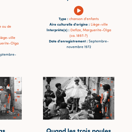
Type :
chanson d'enfants
Aire culturelle d'origine :
Liège-ville
e ou de
Interprète(s) :
Defize, Marguerite-Olga
(ca. 1897-?)
iège-ville
Date d'enregistrement :
Septembre-
uerite-Olga
novembre 1972
ptembre-
as
Quand les trois poules