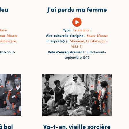
leu
J'ai perdu ma femme
Type :
daire
cramignon
Aire culturelle d'origine :
sse-Meuse
Basse-Meuse
Interprète(s) :
slaine (ca.
Mannens, Ghislaine (ca.
1953-?)
Date d'enregistrement :
illet-août-
Juillet-août-
septembre 1972
â bal
Va-t-en, vieille sorcière