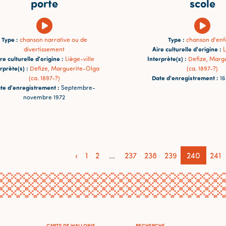
porte
scole
Type :
Type :
chanson narrative ou de
chanson d'enf
Aire culturelle d'origine :
divertissement
L
re culturelle d'origine :
Interprète(s) :
Liège-ville
Defize, Marg
rprète(s) :
Defize, Marguerite-Olga
(ca. 1897-?)
Date d'enregistrement :
(ca. 1897-?)
16
te d'enregistrement :
Septembre-
novembre 1972
‹
1
2
...
237
238
239
240
241
CARTE DE WALLONIE
RECHERCHE