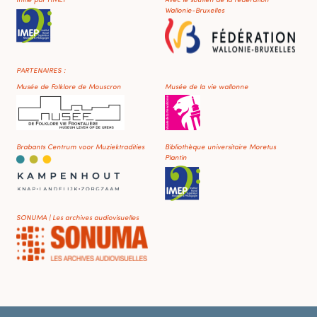
Wallonie-Bruxelles
PARTENAIRES :
Musée de Folklore de Mouscron
Musée de la vie wallonne
Brabants Centrum voor Muziektradities
Bibliothèque universitaire Moretus
Plantin
SONUMA | Les archives audiovisuelles