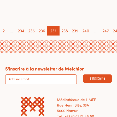
2
...
234
235
236
237
238
239
240
...
247
2
S'inscrire à la newsletter de Melchior
S'INSCRIRE
Médiathèque de l'IMEP
Rue Henri Blès, 33A
5000 Namur
Tel : +32 (0)81 74 46 80