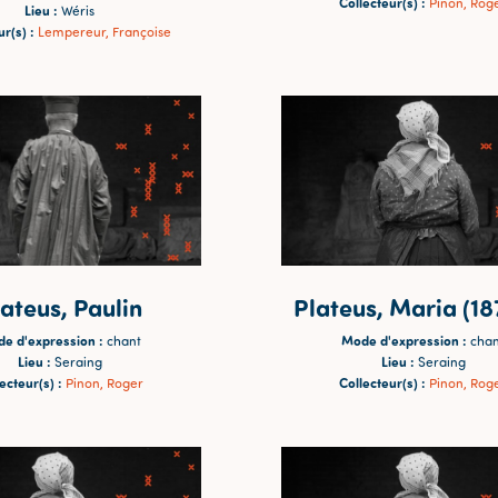
Collecteur(s) :
Pinon, Rog
Lieu :
Wéris
r(s) :
Lempereur, Françoise
ateus, Paulin
Plateus, Maria (18
e d'expression :
Mode d'expression :
chant
chan
Lieu :
Lieu :
Seraing
Seraing
ecteur(s) :
Collecteur(s) :
Pinon, Roger
Pinon, Rog