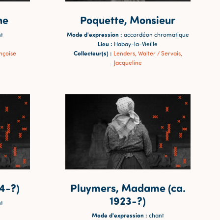
ne
Poquette, Monsieur
Mode d'expression :
t
accordéon chromatique
Lieu :
Habay-la-Vieille
Collecteur(s) :
nçoise
Lenders, Walter / Servais,
Jacqueline
04-?)
Pluymers, Madame (ca.
1923-?)
t
Mode d'expression :
chant