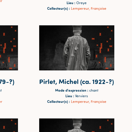
er
Lieu :
Oreye
Collecteur(s) :
Lempereur, Françoise
79-?)
Pirlet, Michel (ca. 1922-?)
Mode d'expression :
t
chant
Lieu :
Verviers
Collecteur(s) :
er
Lempereur, Françoise