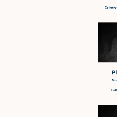
Collecteu
Pl
Mod
Coll