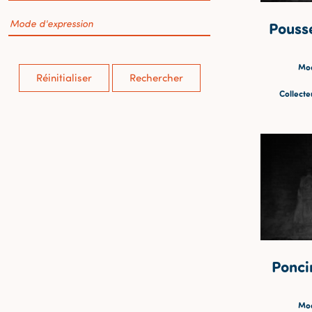
Pouss
Mod
Réinitialiser
Rechercher
Collecteu
Ponci
Mod