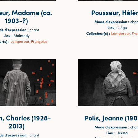
eur, Madame (ca.
Pousseur, Hélè
1903-?)
Mode d'expression :
chan
Lieu :
Liège
e d'expression :
chant
Collecteur(s) :
Lempereur, Fra
Lieu :
Malmedy
r(s) :
Lempereur, Françoise
n, Charles (1928-
Polis, Jeanne (19
2013)
Mode d'expression :
chan
Lieu :
Herstal
e d'expression :
chant