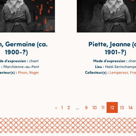
n, Germaine (ca.
Piette, Jeanne (
1900-?)
1901-?)
e d'expression :
Mode d'expression :
chant
chan
 :
Lieu :
Marchienne-au-Pont
Haid-Serinchamp
ecteur(s) :
Collecteur(s) :
Pinon, Roger
Lempereur, Fra
‹
1
2
...
9
10
11
12
13
14