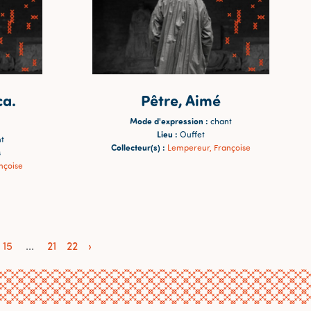
ca.
Pêtre, Aimé
Mode d'expression :
chant
Lieu :
Ouffet
t
Collecteur(s) :
Lempereur, Françoise
s
nçoise
15
...
21
22
›