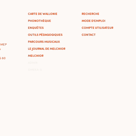
CARTE DE WALLONIE
RECHERCHE
PHONOTHÈQUE
MODE D'EMPLOI
ENQUÊTES
COMPTE UTILISATEUR
OUTILS PÉDAGOGIQUES
CONTACT
PARCOURS MUSICAUX
'IMEP
LE JOURNAL DE MELCHIOR
A
MELCHIOR
46 80
ADMIN
OMEKA-S