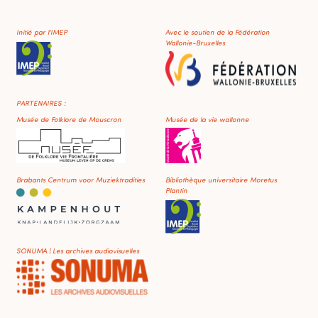
Initié par l'IMEP
Avec le soutien de la Fédération
Wallonie-Bruxelles
PARTENAIRES :
Musée de Folklore de Mouscron
Musée de la vie wallonne
Brabants Centrum voor Muziektradities
Bibliothèque universitaire Moretus
Plantin
SONUMA | Les archives audiovisuelles