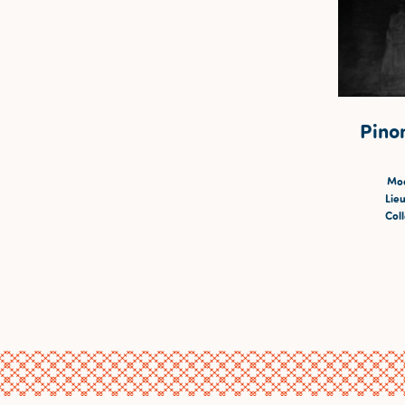
Pino
Mod
Lieu
Coll