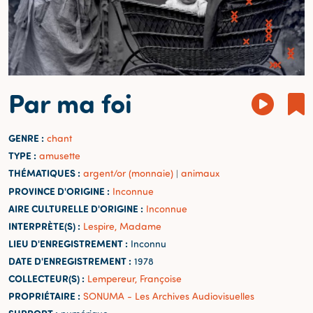
Par ma foi
GENRE :
chant
TYPE :
amusette
THÉMATIQUES :
argent/or (monnaie)
animaux
|
PROVINCE D'ORIGINE :
Inconnue
AIRE CULTURELLE D'ORIGINE :
Inconnue
INTERPRÈTE(S) :
Lespire, Madame
LIEU D'ENREGISTREMENT :
Inconnu
DATE D'ENREGISTREMENT :
1978
COLLECTEUR(S) :
Lempereur, Françoise
PROPRIÉTAIRE :
SONUMA - Les Archives Audiovisuelles