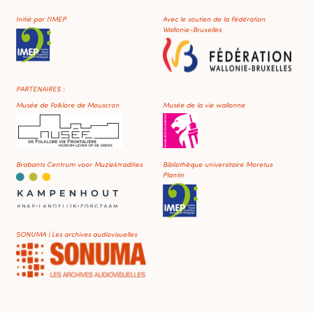
Initié par l'IMEP
Avec le soutien de la Fédération
Wallonie-Bruxelles
PARTENAIRES :
Musée de Folklore de Mouscron
Musée de la vie wallonne
Brabants Centrum voor Muziektradities
Bibliothèque universitaire Moretus
Plantin
SONUMA | Les archives audiovisuelles