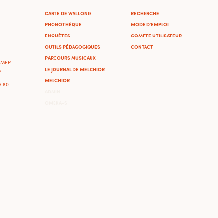
CARTE DE WALLONIE
RECHERCHE
PHONOTHÈQUE
MODE D'EMPLOI
ENQUÊTES
COMPTE UTILISATEUR
OUTILS PÉDAGOGIQUES
CONTACT
PARCOURS MUSICAUX
'IMEP
LE JOURNAL DE MELCHIOR
A
MELCHIOR
46 80
ADMIN
OMEKA-S