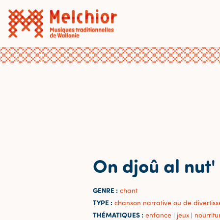
On djoû al nut'
GENRE :
chant
TYPE :
chanson narrative ou de divertis
THÉMATIQUES :
enfance
jeux
nourritu
|
|