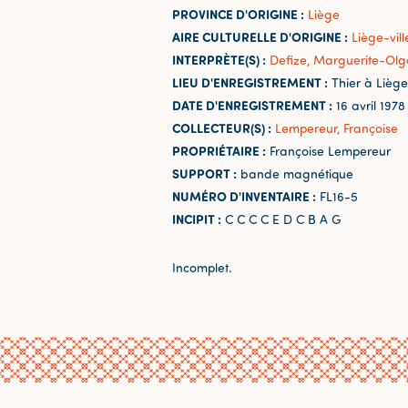
PROVINCE D'ORIGINE :
Liège
AIRE CULTURELLE D'ORIGINE :
Liège-vill
INTERPRÈTE(S) :
Defize, Marguerite-Olga
LIEU D'ENREGISTREMENT :
Thier à Liège
DATE D'ENREGISTREMENT :
16 avril 1978
COLLECTEUR(S) :
Lempereur, Françoise
PROPRIÉTAIRE :
Françoise Lempereur
SUPPORT :
bande magnétique
NUMÉRO D'INVENTAIRE :
FL16-5
INCIPIT :
C C C C E D C B A G
Incomplet.