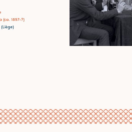
e
 (ca. 1897-?)
 (Liège)