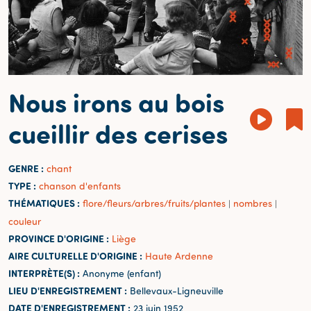
Nous irons au bois
cueillir des cerises
GENRE :
chant
TYPE :
chanson d'enfants
THÉMATIQUES :
flore/fleurs/arbres/fruits/plantes
nombres
|
|
couleur
PROVINCE D'ORIGINE :
Liège
AIRE CULTURELLE D'ORIGINE :
Haute Ardenne
INTERPRÈTE(S) :
Anonyme (enfant)
LIEU D'ENREGISTREMENT :
Bellevaux-Ligneuville
DATE D'ENREGISTREMENT :
23 juin 1952