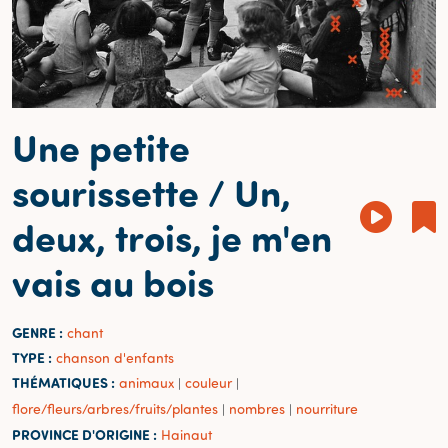
Une petite
sourissette / Un,
deux, trois, je m'en
vais au bois
GENRE :
chant
TYPE :
chanson d'enfants
THÉMATIQUES :
animaux
couleur
|
|
flore/fleurs/arbres/fruits/plantes
nombres
nourriture
|
|
PROVINCE D'ORIGINE :
Hainaut