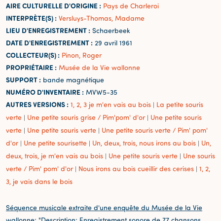
AIRE CULTURELLE D'ORIGINE :
Pays de Charleroi
INTERPRÈTE(S) :
Versluys-Thomas, Madame
LIEU D'ENREGISTREMENT :
Schaerbeek
DATE D'ENREGISTREMENT :
29 avril 1961
COLLECTEUR(S) :
Pinon, Roger
PROPRIÉTAIRE :
Musée de la Vie wallonne
SUPPORT :
bande magnétique
NUMÉRO D'INVENTAIRE :
MVW5-35
AUTRES VERSIONS :
1, 2, 3 je m'en vais au bois
La petite souris
|
verte
Une petite souris grise / Pim'pom' d'or
Une petite souris
|
|
verte
Une petite souris verte
Une petite souris verte / Pim' pom'
|
|
d'or
Une petite sourisette
Un, deux, trois, nous irons au bois
Un,
|
|
|
deux, trois, je m'en vais au bois
Une petite souris verte
Une souris
|
|
verte / Pim' pom' d'or
Nous irons au bois cueillir des cerises
1, 2,
|
|
3, je vais dans le bois
Séquence musicale extraite d'une enquête du Musée de la Vie
wallonne:
"Description: Enregistrement sonore de 77 chansons