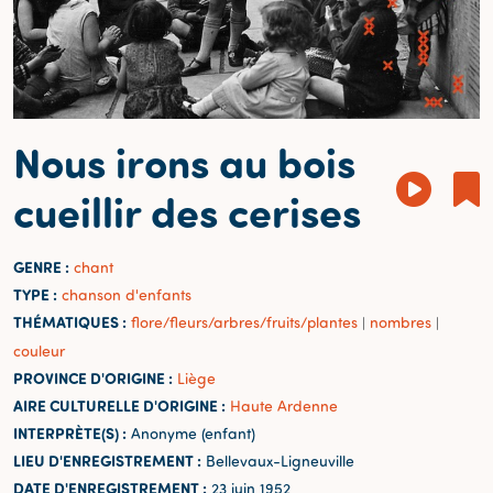
Nous irons au bois
cueillir des cerises
GENRE :
chant
TYPE :
chanson d'enfants
THÉMATIQUES :
flore/fleurs/arbres/fruits/plantes
nombres
|
|
couleur
PROVINCE D'ORIGINE :
Liège
AIRE CULTURELLE D'ORIGINE :
Haute Ardenne
INTERPRÈTE(S) :
Anonyme (enfant)
LIEU D'ENREGISTREMENT :
Bellevaux-Ligneuville
DATE D'ENREGISTREMENT :
23 juin 1952