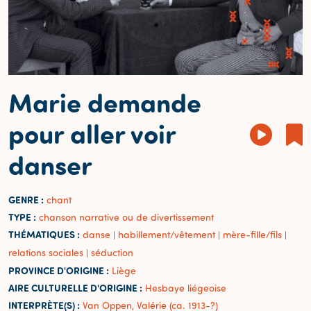
Marie demande
pour aller voir
danser
GENRE :
chant
TYPE :
chanson narrative ou de divertissement
THÉMATIQUES :
danse
habillement/vêtement
mère-fille/fils
|
|
|
relations sociales
séduction
|
PROVINCE D'ORIGINE :
Liège
AIRE CULTURELLE D'ORIGINE :
Hesbaye liégeoise
INTERPRÈTE(S) :
Van Oppen, Valérie (ca. 1913-?)