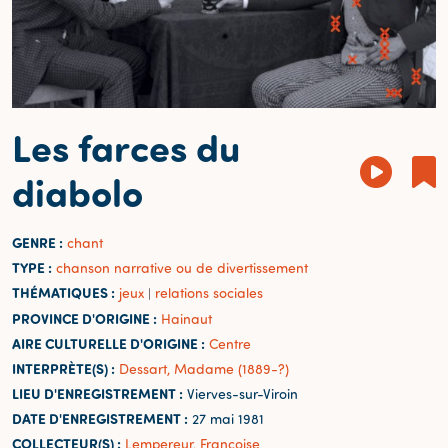
Les farces du
diabolo
GENRE :
chant
TYPE :
chanson narrative ou de divertissement
THÉMATIQUES :
jeux
relations sociales
|
PROVINCE D'ORIGINE :
Hainaut
AIRE CULTURELLE D'ORIGINE :
Centre
INTERPRÈTE(S) :
Dessart, Madame (1889-?)
LIEU D'ENREGISTREMENT :
Vierves-sur-Viroin
DATE D'ENREGISTREMENT :
27 mai 1981
COLLECTEUR(S) :
Lempereur, Françoise