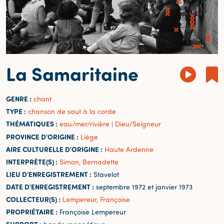
La Samaritaine
GENRE :
chant
TYPE :
chanson de saut à la corde
THÉMATIQUES :
eau/mer/rivière
Dieu/Seigneur
|
PROVINCE D'ORIGINE :
Liège
AIRE CULTURELLE D'ORIGINE :
Haute Ardenne
INTERPRÈTE(S) :
Simon, Bernadette
LIEU D'ENREGISTREMENT :
Stavelot
DATE D'ENREGISTREMENT :
septembre 1972 et janvier 1973
COLLECTEUR(S) :
Lempereur, Françoise
PROPRIÉTAIRE :
Françoise Lempereur