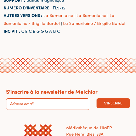
SUPPORT :
bande magnétique
NUMÉRO D'INVENTAIRE :
FL9-12
AUTRES VERSIONS :
La Samaritaine
La Samaritaine
La
|
|
Samaritaine / Brigitte Bardot
La Samaritaine / Brigitte Bardot
|
INCIPIT :
C E C E G G G A B C
S'inscrire à la newsletter de Melchior
S'INSCRIRE
Médiathèque de l'IMEP
Rue Henri Blès, 33A