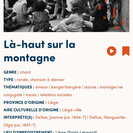
Là-haut sur la
montagne
GENRE :
chant
TYPE :
ronde, chanson à danser
THÉMATIQUES :
amour
berger/bergère
danse
mariage/vie
|
|
|
conjugale
noces
relations sociales
|
|
PROVINCE D'ORIGINE :
Liège
AIRE CULTURELLE D'ORIGINE :
Liège-ville
INTERPRÈTE(S) :
Defize, Jeanne (ca. 1894-?)
Defize, Marguerite-
|
Olga (ca. 1897-?)
LIEU D'ENREGISTREMENT :
Liège (Saint-Léonard)