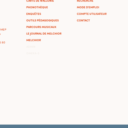
CARTE DE WALLONIE
RECHERCHE
PHONOTHÈQUE
MODE D'EMPLOI
ENQUÊTES
COMPTE UTILISATEUR
OUTILS PÉDAGOGIQUES
CONTACT
PARCOURS MUSICAUX
'IMEP
LE JOURNAL DE MELCHIOR
A
MELCHIOR
46 80
ADMIN
OMEKA-S