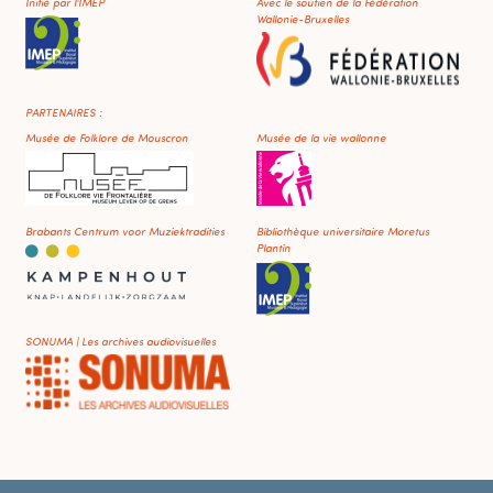
Initié par l'IMEP
Avec le soutien de la Fédération
Wallonie-Bruxelles
PARTENAIRES :
Musée de Folklore de Mouscron
Musée de la vie wallonne
Brabants Centrum voor Muziektradities
Bibliothèque universitaire Moretus
Plantin
SONUMA | Les archives audiovisuelles