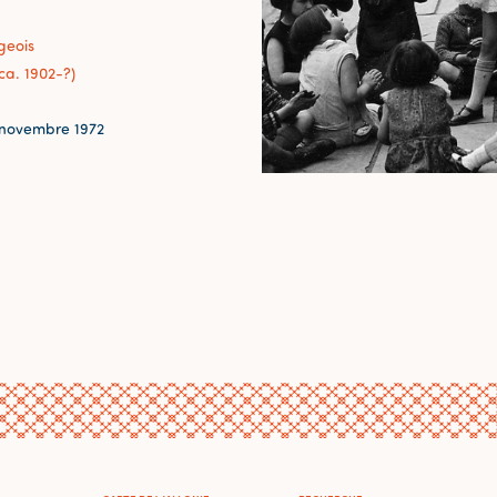
geois
ca. 1902-?)
novembre 1972