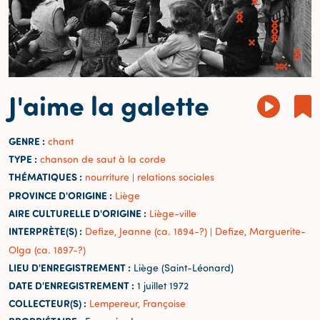
J'aime la galette
GENRE :
chant
TYPE :
chanson de saut à la corde
THÉMATIQUES :
nourriture
relations sociales
|
PROVINCE D'ORIGINE :
Liège
AIRE CULTURELLE D'ORIGINE :
Liège-ville
INTERPRÈTE(S) :
Defize, Jeanne (ca. 1894-?)
Defize, Marguerite-
|
Olga (ca. 1897-?)
LIEU D'ENREGISTREMENT :
Liège (Saint-Léonard)
DATE D'ENREGISTREMENT :
1 juillet 1972
COLLECTEUR(S) :
Lempereur, Françoise