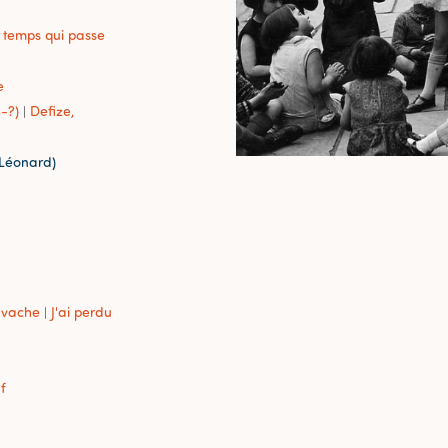
temps qui passe
e
-?)
Defize,
|
-Léonard)
e vache
J'ai perdu
|
f