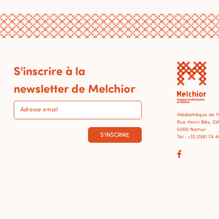
S'inscrire à la
newsletter de Melchior
Médiathèque de l
Rue Henri Blès, 33
5000 Namur
S'INSCRIRE
Tel : +32 (0)81 74 