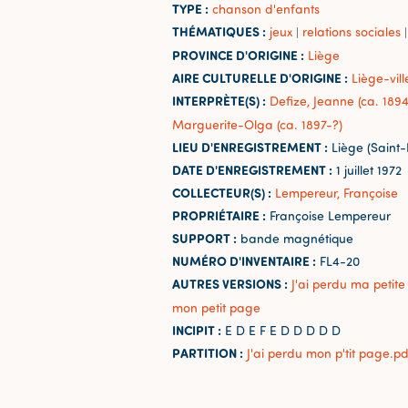
TYPE :
chanson d'enfants
THÉMATIQUES :
jeux
relations sociales
|
|
PROVINCE D'ORIGINE :
Liège
AIRE CULTURELLE D'ORIGINE :
Liège-vill
INTERPRÈTE(S) :
Defize, Jeanne (ca. 1894
Marguerite-Olga (ca. 1897-?)
LIEU D'ENREGISTREMENT :
Liège (Saint
DATE D'ENREGISTREMENT :
1 juillet 1972
COLLECTEUR(S) :
Lempereur, Françoise
PROPRIÉTAIRE :
Françoise Lempereur
SUPPORT :
bande magnétique
NUMÉRO D'INVENTAIRE :
FL4-20
AUTRES VERSIONS :
J'ai perdu ma petit
mon petit page
INCIPIT :
E D E F E D D D D D
PARTITION :
J'ai perdu mon p'tit page.pd