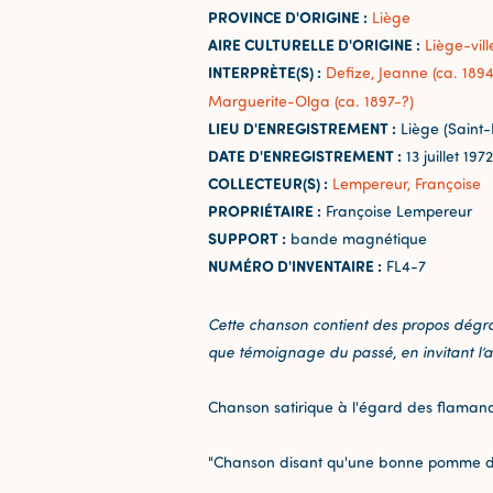
PROVINCE D'ORIGINE :
Liège
AIRE CULTURELLE D'ORIGINE :
Liège-vill
INTERPRÈTE(S) :
Defize, Jeanne (ca. 1894
Marguerite-Olga (ca. 1897-?)
LIEU D'ENREGISTREMENT :
Liège (Saint
DATE D'ENREGISTREMENT :
13 juillet 1972
COLLECTEUR(S) :
Lempereur, Françoise
PROPRIÉTAIRE :
Françoise Lempereur
SUPPORT :
bande magnétique
NUMÉRO D'INVENTAIRE :
FL4-7
Cette chanson contient des propos dégrad
que témoignage du passé, en invitant l’a
Chanson satirique à l'égard des flaman
"Chanson disant qu'une bonne pomme de te