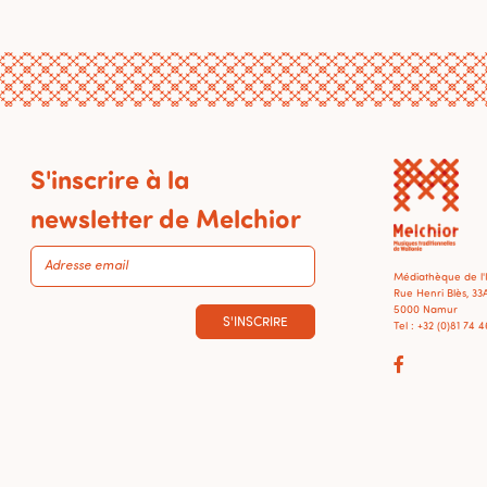
S'inscrire à la
newsletter de Melchior
Médiathèque de l
Rue Henri Blès, 33
5000 Namur
S'INSCRIRE
Tel : +32 (0)81 74 