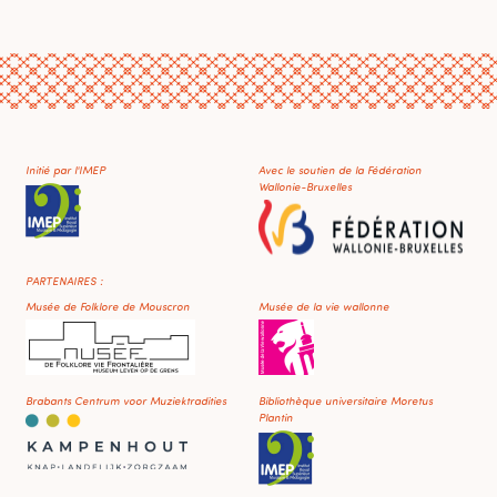
Initié par l'IMEP
Avec le soutien de la Fédération
Wallonie-Bruxelles
PARTENAIRES :
Musée de Folklore de Mouscron
Musée de la vie wallonne
Brabants Centrum voor Muziektradities
Bibliothèque universitaire Moretus
Plantin