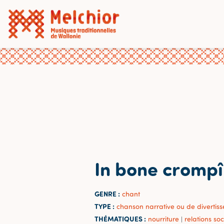
In bone crompî
GENRE :
chant
TYPE :
chanson narrative ou de divertis
THÉMATIQUES :
nourriture
relations soc
|