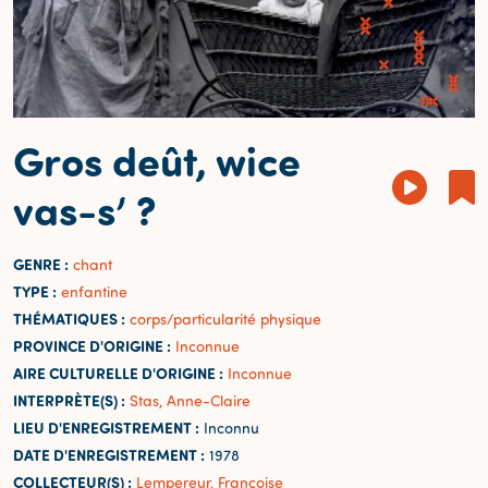
Gros deût, wice
vas-s’ ?
GENRE :
chant
TYPE :
enfantine
THÉMATIQUES :
corps/particularité physique
PROVINCE D'ORIGINE :
Inconnue
AIRE CULTURELLE D'ORIGINE :
Inconnue
INTERPRÈTE(S) :
Stas, Anne-Claire
LIEU D'ENREGISTREMENT :
Inconnu
DATE D'ENREGISTREMENT :
1978
COLLECTEUR(S) :
Lempereur, Françoise