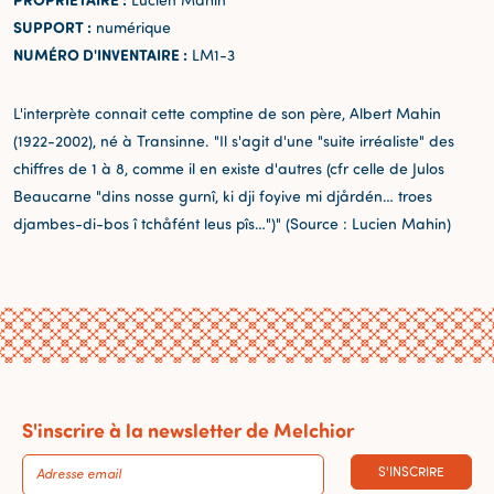
SUPPORT :
numérique
NUMÉRO D'INVENTAIRE :
LM1-3
L'interprète connait cette comptine de son père, Albert Mahin
(1922-2002), né à Transinne. "Il s'agit d'une "suite irréaliste" des
chiffres de 1 à 8, comme il en existe d'autres (cfr celle de Julos
Beaucarne "dins nosse gurnî, ki dji foyive mi djårdén… troes
djambes-di-bos î tchåfént leus pîs…")" (Source : Lucien Mahin)
S'inscrire à la newsletter de Melchior
S'INSCRIRE