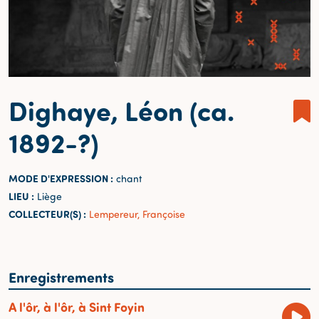
Dighaye, Léon (ca.
1892-?)
MODE D'EXPRESSION :
chant
LIEU :
Liège
COLLECTEUR(S) :
Lempereur, Françoise
Enregistrements
A l'ôr, à l'ôr, à Sint Foyin