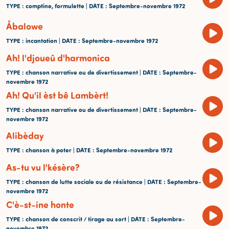
TYPE
: comptine, formulette |
DATE
: Septembre-novembre 1972
Åbalowe
TYPE
: incantation |
DATE
: Septembre-novembre 1972
Ah! l'djoueû d'harmonica
TYPE
: chanson narrative ou de divertissement |
DATE
: Septembre-
novembre 1972
Ah! Qu'il èst bê Lambèrt!
TYPE
: chanson narrative ou de divertissement |
DATE
: Septembre-
novembre 1972
Alibèday
TYPE
: chanson à poter |
DATE
: Septembre-novembre 1972
As-tu vu l'késère?
TYPE
: chanson de lutte sociale ou de résistance |
DATE
: Septembre-
novembre 1972
C'è-st-ine honte
TYPE
: chanson de conscrit / tirage au sort |
DATE
: Septembre-
novembre 1972