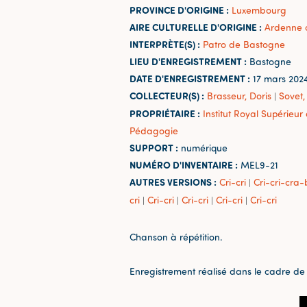
PROVINCE D'ORIGINE :
Luxembourg
AIRE CULTURELLE D'ORIGINE :
Ardenne 
INTERPRÈTE(S) :
Patro de Bastogne
LIEU D'ENREGISTREMENT :
Bastogne
DATE D'ENREGISTREMENT :
17 mars 202
COLLECTEUR(S) :
Brasseur, Doris
Sovet,
|
PROPRIÉTAIRE :
Institut Royal Supérieu
Pédagogie
SUPPORT :
numérique
NUMÉRO D'INVENTAIRE :
MEL9-21
AUTRES VERSIONS :
Cri-cri
Cri-cri-cra
|
cri
Cri-cri
Cri-cri
Cri-cri
Cri-cri
|
|
|
|
Chanson à répétition.
Enregistrement réalisé dans le cadre de