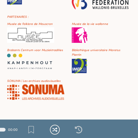
PARTENAIRES :
Musée de Folklore de Mouscron
Musée de la vie wallonne
Brabants Centrum voor Muziektradities
Bibliothèque universitaire Moretus
Plantin
SONUMA | Les archives audiovisuelles
00
:
00