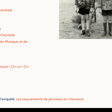
centrale
4
 Charlotte
r de Musique et de
-boum
Cri-cri
Cri-
|
|
 l'enquête
Les mouvements de jeunesse en chansons
.