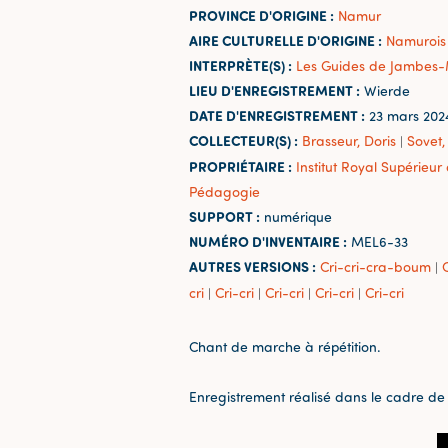
PROVINCE D'ORIGINE :
Namur
AIRE CULTURELLE D'ORIGINE :
Namurois
INTERPRÈTE(S) :
Les Guides de Jambes
LIEU D'ENREGISTREMENT :
Wierde
DATE D'ENREGISTREMENT :
23 mars 202
COLLECTEUR(S) :
Brasseur, Doris
Sovet,
|
PROPRIÉTAIRE :
Institut Royal Supérieu
Pédagogie
SUPPORT :
numérique
NUMÉRO D'INVENTAIRE :
MEL6-33
AUTRES VERSIONS :
Cri-cri-cra-boum
C
|
cri
Cri-cri
Cri-cri
Cri-cri
Cri-cri
|
|
|
|
Chant de marche à répétition.
Enregistrement réalisé dans le cadre de