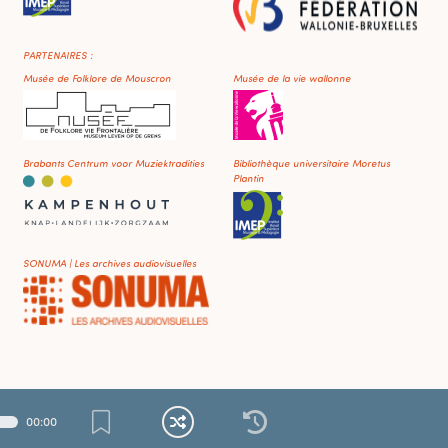
PARTENAIRES :
Musée de Folklore de Mouscron
Musée de la vie wallonne
Brabants Centrum voor Muziektradities
Bibliothèque universitaire Moretus
Plantin
SONUMA | Les archives audiovisuelles
00
:
00