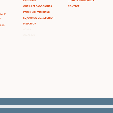
ENQUÊTES
COMPTE UTILISATEUR
OUTILS PÉDAGOGIQUES
CONTACT
PARCOURS MUSICAUX
'IMEP
LE JOURNAL DE MELCHIOR
A
MELCHIOR
46 80
ADMIN
OMEKA-S