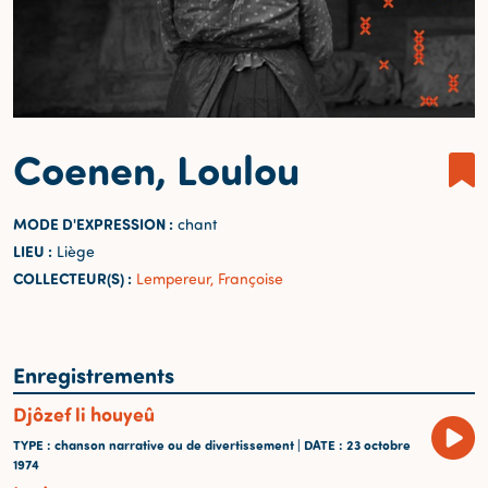
Coenen, Loulou
MODE D'EXPRESSION :
chant
LIEU :
Liège
COLLECTEUR(S) :
Lempereur, Françoise
Enregistrements
Djôzef li houyeû
TYPE
: chanson narrative ou de divertissement |
DATE
: 23 octobre
1974