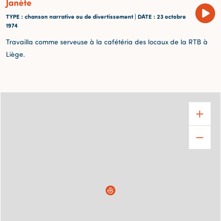
Janète
TYPE
: chanson narrative ou de divertissement |
DATE
: 23 octobre
1974
Travailla comme serveuse à la cafétéria des locaux de la RTB à
Liège.