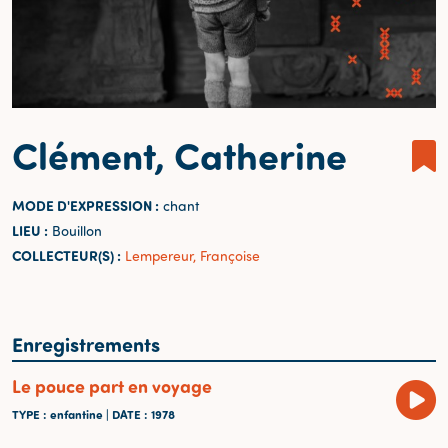
Clément, Catherine
MODE D'EXPRESSION :
chant
LIEU :
Bouillon
COLLECTEUR(S) :
Lempereur, Françoise
Enregistrements
Le pouce part en voyage
TYPE
: enfantine |
DATE
: 1978