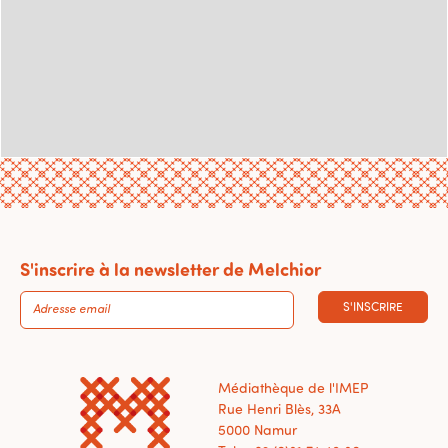
S'inscrire à la newsletter de Melchior
S'INSCRIRE
Médiathèque de l'IMEP
Rue Henri Blès, 33A
5000 Namur