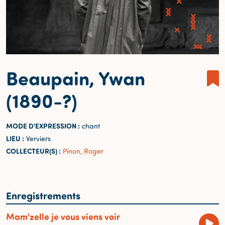
Beaupain, Ywan
(1890-?)
MODE D'EXPRESSION :
chant
LIEU :
Verviers
COLLECTEUR(S) :
Pinon, Roger
Enregistrements
Mam'zelle je vous viens voir