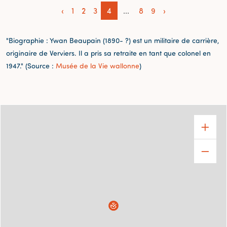
‹
1
2
3
4
...
8
9
›
"Biographie :
Ywan Beaupain (1890- ?) est un militaire de carrière,
originaire de Verviers. Il a pris sa retraite en tant que colonel en
1947." (Source :
Musée de la Vie wallonne
)