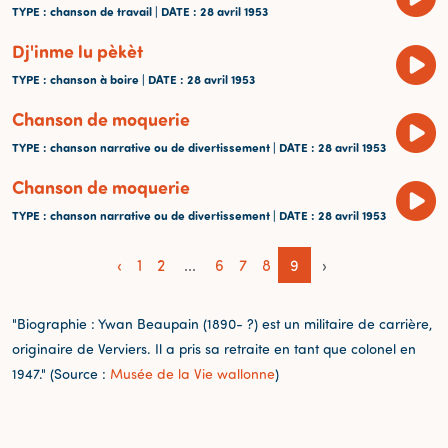
TYPE
: chanson de travail |
DATE
: 28 avril 1953
Dj'inme lu pèkèt
TYPE
: chanson à boire |
DATE
: 28 avril 1953
Chanson de moquerie
TYPE
: chanson narrative ou de divertissement |
DATE
: 28 avril 1953
Chanson de moquerie
TYPE
: chanson narrative ou de divertissement |
DATE
: 28 avril 1953
‹
1
2
...
6
7
8
9
›
"Biographie :
Ywan Beaupain (1890- ?) est un militaire de carrière,
originaire de Verviers. Il a pris sa retraite en tant que colonel en
1947." (Source :
Musée de la Vie wallonne
)