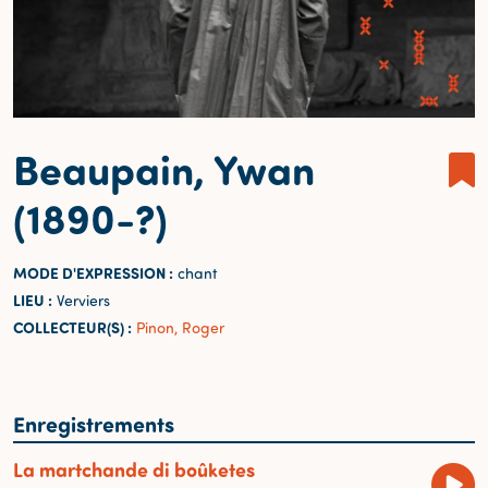
Beaupain, Ywan
(1890-?)
MODE D'EXPRESSION :
chant
LIEU :
Verviers
COLLECTEUR(S) :
Pinon, Roger
Enregistrements
La martchande di boûketes