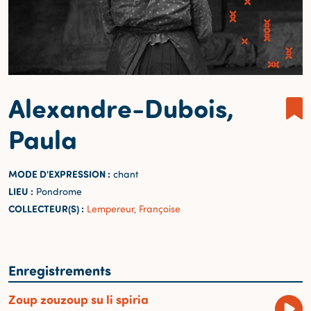
Alexandre-Dubois,
Paula
MODE D'EXPRESSION :
chant
LIEU :
Pondrome
COLLECTEUR(S) :
Lempereur, Françoise
Enregistrements
Zoup zouzoup su li spiria