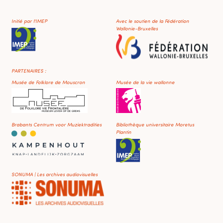
Initié par l'IMEP
Avec le soutien de la Fédération
Wallonie-Bruxelles
PARTENAIRES :
Musée de Folklore de Mouscron
Musée de la vie wallonne
Brabants Centrum voor Muziektradities
Bibliothèque universitaire Moretus
Plantin
SONUMA | Les archives audiovisuelles