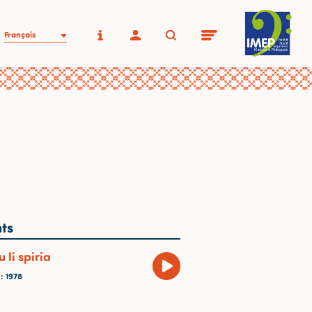
Français
ts
li spiria
E
: 1978