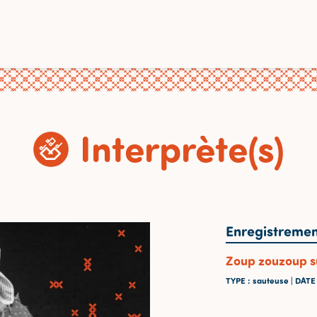
Interprète(s)
Enregistremen
Zoup zouzoup su 
TYPE
: sauteuse |
DAT