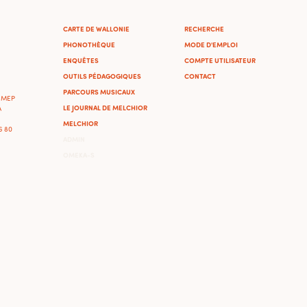
CARTE DE WALLONIE
RECHERCHE
PHONOTHÈQUE
MODE D'EMPLOI
ENQUÊTES
COMPTE UTILISATEUR
OUTILS PÉDAGOGIQUES
CONTACT
PARCOURS MUSICAUX
'IMEP
LE JOURNAL DE MELCHIOR
A
MELCHIOR
46 80
ADMIN
OMEKA-S