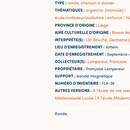
TYPE :
ronde, chanson à danser
THÉMATIQUES :
argent/or (monnaie)
|
école/instituteur/institutrice
enfance
fr
|
|
PROVINCE D'ORIGINE :
Liège
AIRE CULTURELLE D'ORIGINE :
Bassin lié
INTERPRÈTE(S) :
Litt-Bouché, Germaine (
LIEU D'ENREGISTREMENT :
Vottem
DATE D'ENREGISTREMENT :
Septembre-
COLLECTEUR(S) :
Lempereur, Françoise
PROPRIÉTAIRE :
Françoise Lempereur
SUPPORT :
bande magnétique
NUMÉRO D'INVENTAIRE :
FL8-36
AUTRES VERSIONS :
A l'école de ma soe
Mademoiselle Louise
A l'école Mademo
|
Ronde.