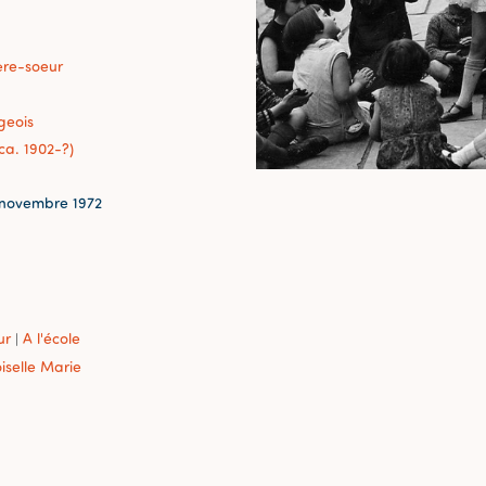
ère-soeur
geois
ca. 1902-?)
novembre 1972
ur
A l'école
|
iselle Marie