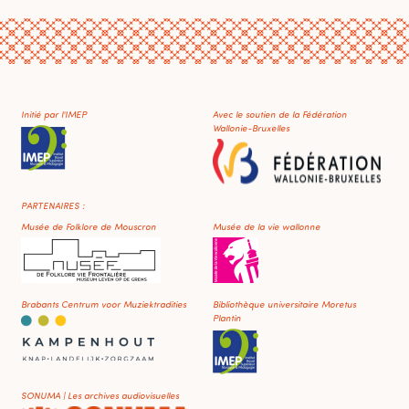
Initié par l'IMEP
Avec le soutien de la Fédération
Wallonie-Bruxelles
PARTENAIRES :
Musée de Folklore de Mouscron
Musée de la vie wallonne
Brabants Centrum voor Muziektradities
Bibliothèque universitaire Moretus
Plantin
SONUMA | Les archives audiovisuelles